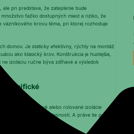
 ale pri predstave, že zateplenie bude
 množstvo ťažko dostupných miest a riziko, že
e väzníkového krovu téma, pri ktorej rozhoduje
h domov. Je staticky efektívny, rýchly na montáž
áciu ako klasický krov. Konštrukcia je hustejšia,
zi ne izoláciu ručne býva zdĺhavé a výsledok
u špecifické
 kde sa bežné doskové alebo rolované izolácie
anie zvyšuje riziko netesností. A práve tie potom
nevykurovaného priestoru.