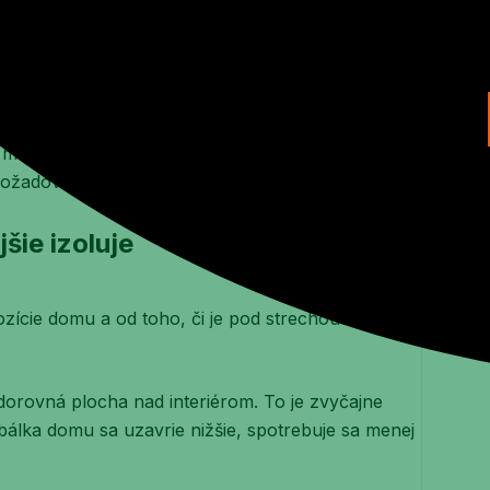
kvalita zateplenia priamo o komforte bývania. V
od strechou. Ak sa podkrovie nevyužíva na bývanie
to isté – konštrukcia musí byť pokrytá súvislo, bez
ateriálu. Dôležité je, ako sa izolácia dostane do
í požadovanú objemovú stabilitu.
šie izoluje
ozície domu a od toho, či je pod strechou obytná
dorovná plocha nad interiérom. To je zvyčajne
obálka domu sa uzavrie nižšie, spotrebuje sa menej