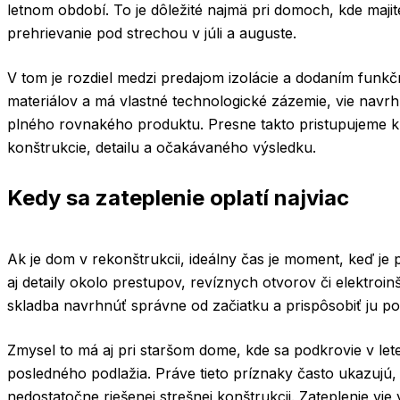
letnom období. To je dôležité najmä pri domoch, kde majite
prehrievanie pod strechou v júli a auguste.
V tom je rozdiel medzi predajom izolácie a dodaním funkč
materiálov a má vlastné technologické zázemie, vie navr
plného rovnakého produktu. Presne takto pristupujeme k r
konštrukcie, detailu a očakávaného výsledku.
Kedy sa zateplenie oplatí najviac
Ak je dom v rekonštrukcii, ideálny čas je moment, keď je p
aj detaily okolo prestupov, revíznych otvorov či elektroin
skladba navrhnúť správne od začiatku a prispôsobiť ju 
Zmysel to má aj pri staršom dome, kde sa podkrovie v let
posledného podlažia. Práve tieto príznaky často ukazujú, 
nedostatočne riešenej strešnej konštrukcii. Zateplenie vi