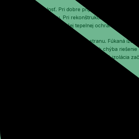
Výhodou je aj rýchlosť. Pri dobre pripravenej stavbe sa d
bez veľkého neporiadku. Pri rekonštrukciách je to často 
polovicu domu len kvôli lepšej tepelnej ochrane.
Treba však férovo povedať aj druhú stranu. Fúkaná izolá
okolností. Ak je skladba zle navrhnutá, ak chýba riešenie 
problém nevyrieši ani kvalitný materiál. Dobrá izolácia za
na stavbe.
Na čo si dať pozor pred realizáciou
Najviac chýb vzniká ešte pred samotnou aplikáciou. Často
alebo vedenia technických rozvodov. Pri fúkanej izolácii pl
ktorý mu pripravíte. Ak teda zostanú netesnosti, neuzavr
výsledok nebude optimálny.