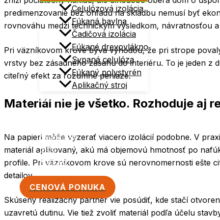
zníži počiatočný náklad, ale dlhodobo oberá dom o úspor
Celulózová izolácia
predimenzovanie bez ohľadu na skladbu nemusí byť eko
Fúkaná bavlna
rovnováhu medzi technickým výsledkom, návratnosťou a 
Čadičová izolácia
Fúkané drevovlákno
Pri väzníkovom krove býva výhodou, že pri strope povaly j
Sypaná celulóza
vrstvy bez zásadného zásahu do interiéru. To je jeden z d
Fúkaný polystyrén
citeľný efekt za rozumné peniaze.
Aplikačný stroj
Pre firmy
Materiál nie je všetko. Rozhoduje aj re
Vedeli ste, že?
FAQ
Realizácie
Na papieri môže vyzerať viacero izolácií podobne. V praxi
Blog
materiál aplikovaný, akú má objemovú hmotnosť po nafúka
Kontakt
profile. Pri väzníkovom krove sú nerovnomernosti ešte cit
detailov.
CENOVÁ PONUKA
Skúsený realizačný partner vie posúdiť, kde stačí otvore
uzavretú dutinu. Vie tiež zvoliť materiál podľa účelu stavb