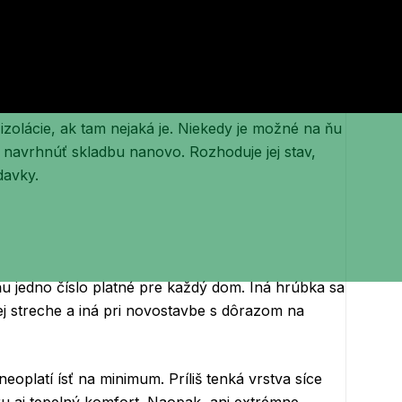
každá skladba ju potrebuje rovnako a nie v každom
trukcie, vnútorného prostredia a difúzneho
Jedna nesprávne zvolená vrstva môže časom priniesť
 izolácie, ak tam nejaká je. Niekedy je možné na ňu
a navrhnúť skladbu nanovo. Rozhoduje jej stav,
davky.
 ňu jedno číslo platné pre každý dom. Iná hrúbka sa
ej streche a iná pri novostavbe s dôrazom na
eoplatí ísť na minimum. Príliš tenká vrstva síce