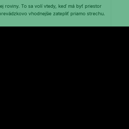
j roviny. To sa volí vtedy, keď má byť priestor
revádzkovo vhodnejšie zatepliť priamo strechu.
onkrétnej skladbe. Rozdiel robí výška konštrukcie,
lný odpor.
uje fúkaná izolácia
zolácia
praktickú výhodu – dostane sa aj tam, kde
vislo, obtečie detaily a minimalizuje medzery
ách často volí celulóza,
drevovlákno
, bavlna alebo
 nie je len samotná surovina. Rozhoduje aj správne
 toho, kam sa materiál aplikuje a v akej vrstve.