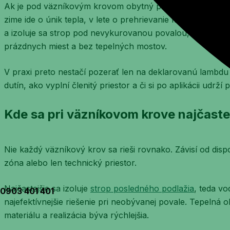
Ak je pod väzníkovým krovom obytný priestor, rozhoduje 
zime ide o únik tepla, v lete o prehrievanie miestností p
a izoluje sa strop pod nevykurovanou povalou, stále platí 
prázdnych miest a bez tepelných mostov.
V praxi preto nestačí pozerať len na deklarovanú lambdu m
dutín, ako vyplní členitý priestor a či si po aplikácii udrž
Kde sa pri väzníkovom krove najčastej
Nie každý väzníkový krov sa rieši rovnako. Závisí od disp
zóna alebo len technický priestor.
Najčastejšie sa izoluje
strop posledného podlažia
, teda vo
0903 401 401
najefektívnejšie riešenie pri neobývanej povale. Tepelná 
materiálu a realizácia býva rýchlejšia.