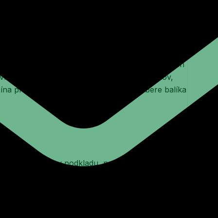
á zateplenie zrealizovať bez zdĺhavého rezania a
zásadné, pretože majiteľ nechce rozoberať
cia nie je automaticky správna všade a za každých
vlhkosti alebo ak sa zanedbá príprava detailov,
čína pri posúdení konštrukcie, nie pri výbere balíka
 sa podcení stav podkladu, netesnosti v strope
atí jednoduché pravidlo – materiál vyplní priestor,
eté prestupy alebo nejasne vyriešené okraje,