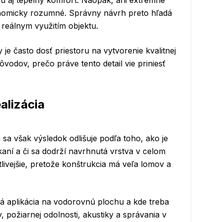
u aj tepelný komfort. Naopak, ani extrémne
nomicky rozumné. Správny návrh preto hľadá
reálnym využitím objektu.
e často dosť priestoru na vytvorenie kvalitnej
ôvodov, prečo práve tento detail vie priniesť
alizácia
 sa však výsledok odlišuje podľa toho, ako je
ní a či sa dodrží navrhnutá vrstva v celom
livejšie, pretože konštrukcia má veľa lomov a
ná aplikácia na vodorovnú plochu a kde treba
y, požiarnej odolnosti, akustiky a správania v