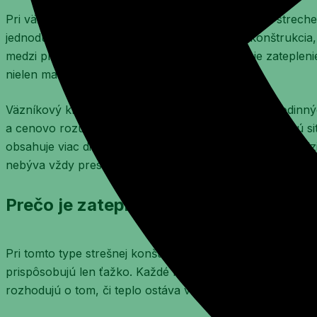
Pri väzníkovom krove sa chyba často neurobí pri streche,
jednoduché. V praxi býva problémom členitá konštrukcia,
medzi prvkami zostanú medzery. Práve preto je zatepleni
nielen materiál, ale najmä spôsob aplikácie.
Väzníkový krov je bežný najmä pri novostavbách rodinnýc
a cenovo rozumný. Z pohľadu izolácie však prináša inú situ
obsahuje viac diagonál, stojok a väzieb, takže uložiť med
nebýva vždy presný.
Prečo je zateplenie väzníkového krov
Pri tomto type strešnej konštrukcie vzniká veľa detailov,
prispôsobujú len ťažko. Každé rezanie, podsúvanie a dopĺň
rozhodujú o tom, či teplo ostáva v dome alebo uniká do 