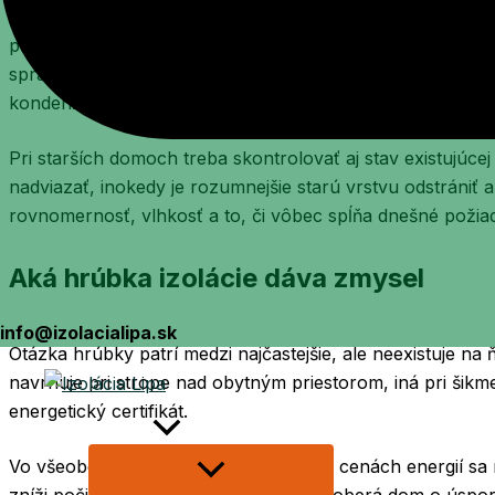
Dôležitá je aj otázka parozábrany alebo parobrzdy. Nie 
prípade sa rieši na tom istom mieste. Záleží od typu konš
správania jednotlivých vrstiev. Tu sa neoplatí tipovať. 
kondenzáciu vlhkosti a znehodnotenie drevených prvkov.
Pri starších domoch treba skontrolovať aj stav existujúcej
nadviazať, inokedy je rozumnejšie starú vrstvu odstrániť 
rovnomernosť, vlhkosť a to, či vôbec spĺňa dnešné požia
Aká hrúbka izolácie dáva zmysel
info@izolacialipa.sk
Otázka hrúbky patrí medzi najčastejšie, ale neexistuje na
navrhuje pri strope nad obytným priestorom, iná pri šikm
energetický certifikát.
Izolácie
Vo všeobecnosti platí, že pri dnešných cenách energií sa n