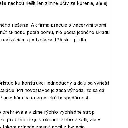
lia nechcú riešiť len zimné účty za kúrenie, ale aj
ného riešenia. Ak firma pracuje s viacerými typmi
hnúť skladbu podľa domu, nie podľa jedného skladu
ealizáciám aj v IzoláciaLIPA.sk – podľa
rístup ku konštrukcii jednoduchý a dajú sa vyriešiť
štalácie. Pri novostavbe je zasa výhoda, že sa dá
požiadavkám na energetickú hospodárnosť.
e prehrieva a v zime rýchlo vychladne strop
že problém nie je v oknách alebo v kotli, ale v
e v takom prípade zmeniť pocit z bývania