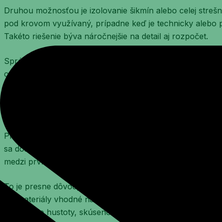
Druhou možnosťou je izolovanie šikmín alebo celej strešne
pod krovom využívaný, prípadne keď je technicky alebo p
Takéto riešenie býva náročnejšie na detail aj rozpočet.
Správny návrh preto nie je o univerzálnej poučke, ale o k
odvetranie strechy, parotesná vrstva aj požadovaný tepe
Prečo sa pri väzníkovom krove osvedč
Pri členitej drevenej konštrukcii má
fúkaná alebo sypaná i
sa dosky alebo pásy ukladajú veľmi ťažko. Vyplní dutiny sú
medzi prvkami krovu.
To je presne dôvod, prečo sa pri väzníkových konštrukci
iné materiály vhodné na strojovú aplikáciu. Dôležitá však
nastavenie hustoty, skúsenosť realizačného tímu a kontrola