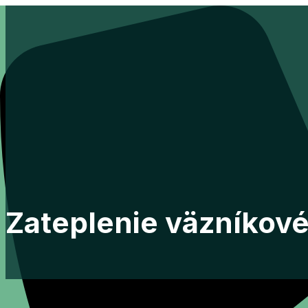
Preskočiť
na
obsah
Zateplenie väzníkov