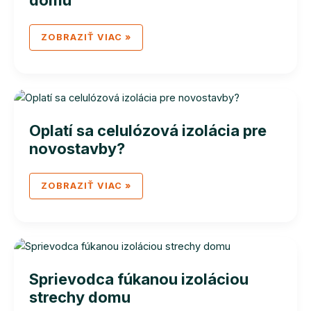
IZOLÁCIA
ZOBRAZIŤ VIAC »
PRE
ENERGETICKÝ
CERTIFIKÁT
DOMU
Oplatí sa celulózová izolácia pre
novostavby?
OPLATÍ
ZOBRAZIŤ VIAC »
SA
CELULÓZOVÁ
IZOLÁCIA
PRE
NOVOSTAVBY?
Sprievodca fúkanou izoláciou
strechy domu