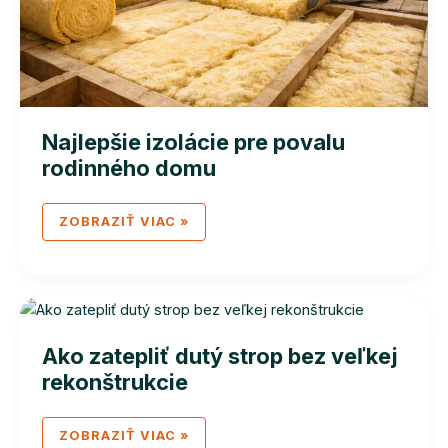
Najlepšie izolácie pre povalu
rodinného domu
NAJLEPŠIE
ZOBRAZIŤ VIAC »
IZOLÁCIE
PRE
POVALU
RODINNÉHO
DOMU
Ako zatepliť dutý strop bez veľkej
rekonštrukcie
AKO
ZOBRAZIŤ VIAC »
ZATEPLIŤ