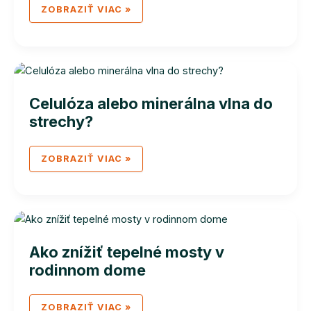
FÚKANÁ
ZOBRAZIŤ VIAC »
IZOLÁCIA
VS
VATA
PRE
RODINNÝ
DOM
Celulóza alebo minerálna vlna do
strechy?
CELULÓZA
ZOBRAZIŤ VIAC »
ALEBO
MINERÁLNA
VLNA
DO
STRECHY?
Ako znížiť tepelné mosty v
rodinnom dome
AKO
ZOBRAZIŤ VIAC »