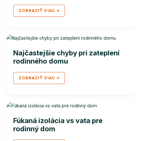
SPRIEVODCA
ZOBRAZIŤ VIAC »
FÚKANOU
IZOLÁCIOU
STRECHY
DOMU
Najčastejšie chyby pri zateplení
rodinného domu
NAJČASTEJŠIE
ZOBRAZIŤ VIAC »
CHYBY
PRI
ZATEPLENÍ
RODINNÉHO
DOMU
Fúkaná izolácia vs vata pre
rodinný dom