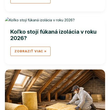
ZNÍŽIŤ
TEPELNÉ
MOSTY
V
RODINNOM
DOME
Koľko stojí fúkaná izolácia v roku
2026?
KOĽKO
ZOBRAZIŤ VIAC »
STOJÍ
FÚKANÁ
IZOLÁCIA
V
ROKU
2026?