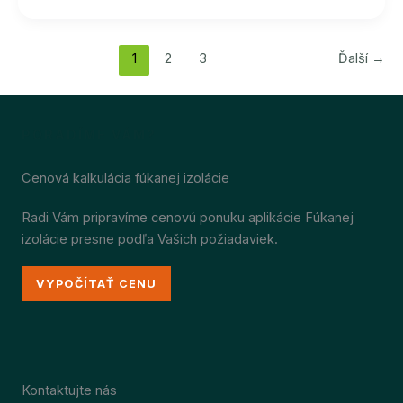
MOSTY
V
PODKROVÍ
1
2
3
Ďalší
→
PORADÍME VÁM?
Cenová kalkulácia fúkanej izolácie
Radi Vám pripravíme cenovú ponuku aplikácie Fúkanej
izolácie presne podľa Vašich požiadaviek.
VYPOČÍTAŤ CENU
Kontaktujte nás