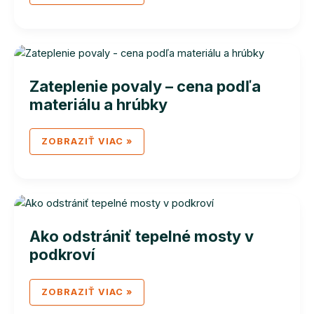
DUTÝ
STROP
BEZ
VEĽKEJ
REKONŠTRUKCIE
Zateplenie povaly – cena podľa
materiálu a hrúbky
ZATEPLENIE
ZOBRAZIŤ VIAC »
POVALY
–
CENA
PODĽA
MATERIÁLU
A
HRÚBKY
Ako odstrániť tepelné mosty v
podkroví
AKO
ZOBRAZIŤ VIAC »
ODSTRÁNIŤ
TEPELNÉ